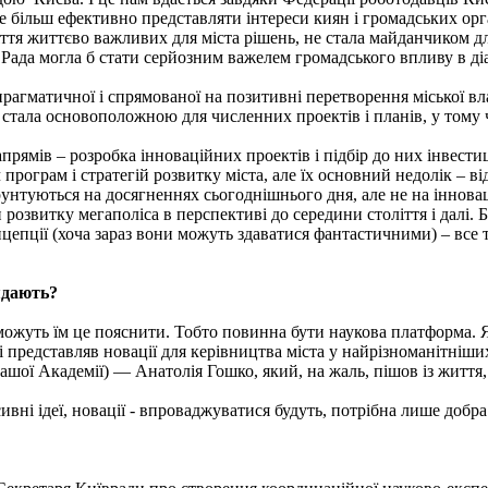
 більш ефективно представляти інтереси киян і громадських орга
я життєво важливих для міста рішень, не стала майданчиком для 
Рада могла б стати серйозним важелем громадського впливу в діа
прагматичної і спрямованої на позитивні перетворення міської вл
а стала основоположною для численних проектів і планів, у тому ч
рямів – розробка інноваційних проектів і підбір до них інвестиц
 програм і стратегій розвитку міста, але їх основний недолік – в
ґрунтуються на досягненнях сьогоднішнього дня, але не на інно
и розвитку мегаполіса в перспективі до середини століття і далі
нцепції (хоча зараз вони можуть здаватися фантастичними) – все 
ядають?
зможуть їм це пояснити. Тобто повинна бути наукова платформа. 
 і представляв новації для керівництва міста у найрізноманітніши
ашої Академії) — Анатолія Гошко, який, на жаль, пішов із життя,
вні ідеї, новації - впроваджуватися будуть, потрібна лише добра