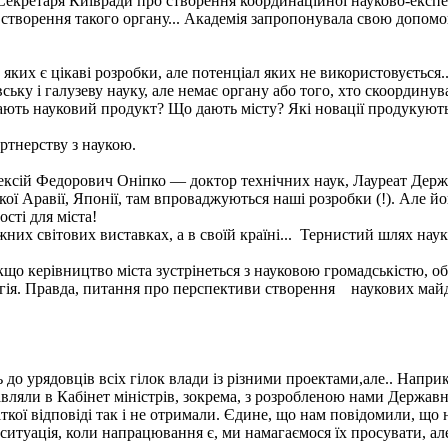
 Секретаря Київради про створення координаційної науково-експ
створення такого органу... Академія запропонувала свою допомогу 
 яких є цікаві розробки, але потенціал яких не використовується.
ьку і галузеву науку, але немає органу або того, хто скоординува
дають науковий продукт? Що дають місту? Які новації продукуют
артнерству з наукою.
ксій Федорович Оніпко — доктор технічних наук, Лауреат Державн
ї Аравії, Японії, там впроваджуються наші розробки (!). Але йо
сті для міста!
их світових виставках, а в своїй країні... Тернистий шлях науки
о керівництво міста зустрінеться з науковою громадськістю, об'
тегія. Правда, питання про перспективи створення наукових майд
 до урядовців всіх гілок влади із різними проектами,але.. Напри
авляли в Кабінет міністрів, зокрема, з розробленою нами Держав
ткої відповіді так і не отримали. Єдине, що нам повідомили, що 
 ситуація, коли напрацювання є, ми намагаємося їх просувати, ал