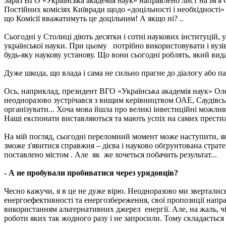
Зараз ВГО «Українська академія наук» направлено лист на ім'я
Постійних комісіях Київради щодо «доцільності і необхідності» 
що Комісії вважатимуть це доцільним! А якщо ні? ..
Сьогодні у Столиці діють десятки і сотні наукових інституцій, у
української науки. При цьому потрібно використовувати і вузівс
будь-яку наукову установу. Що вони сьогодні роблять, який ви
Дуже шкода, що влада і сама не сильно прагне до діалогу або п
Ось, наприклад, президент ВГО «Українська академія наук» Оле
неодноразово зустрічався з вищим керівництвом ОАЕ, Саудівсько
організувати... Хоча мова йшла про великі інвестиційні можливо
Наші експонати виставляються та мають успіх на самих престижн
На мій погляд, сьогодні переломний момент може наступити, якщ
зможе з'явитися справжня – дієва і науково обґрунтована стра
поставлено містом . Але як же хочеться побачить результат...
- А не пробували пробиватися через урядовців?
Чесно кажучи, я в це не дуже вірю. Неодноразово ми звертались
енергоефективності та енергозбереження, свої пропозиції напр
використанням альтернативних джерел енергії. Але, на жаль, чі
роботи яких так жодного разу і не запросили. Тому складається