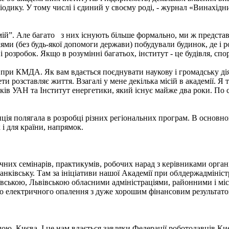
одику. У тому числі і єдиний у своєму роді, - журнал «Винахідник
мій”. Але багато з них існують більше формально, ми ж представл
ми (без будь-якої допомоги держави) побудували будинок, де і ро
розробок. Якщо в розумінні багатьох, інститут - це будівля, спору
и при КМДА. Як вам вдається поєднувати наукову і громадську ді
и розставляє життя. Взагалі у мене декілька місій в академії. Я 
ів УАН та Інститут енергетики, який існує майже два роки. По су
ція полягала в розробці різних регіональних програм. В основном
 і для країни, напрямок.
чних семінарів, практикумів, робочих нарад з керівниками органі
нківську. Там за ініціативи нашої Академії при облдержадмініст
вською, Львівською обласними адміністраціями, районними і міс
 електричного опалення з дуже хорошим фінансовим результатом
ю Києва. І це нам вдається завдяки Федерації роботодавців Києв