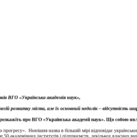
ків ВГО «Українська академія наук»,
егій розвитку міста, але їх основний недолік – відсутність шир
озкажіть про ВГО «Українська академії наук». Що собою явл
 прогресу». Нинішня назва в більшій мірі відповідає українськи
ьше 50 академічних інститутів і підприємств, декількох власних 