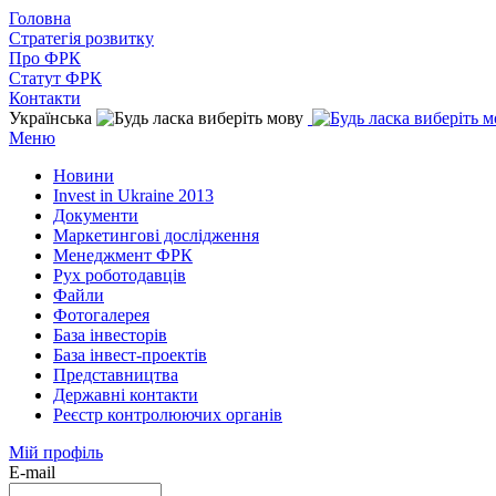
Головна
Стратегія розвитку
Про ФРК
Статут ФРК
Контакти
Українська
Меню
Новини
Invest in Ukraine 2013
Документи
Маркетингові дослідження
Менеджмент ФРК
Рух роботодавців
Файли
Фотогалерея
База інвесторів
База інвест-проектів
Представництва
Державні контакти
Реєстр контролюючих органів
Мій профіль
E-mail