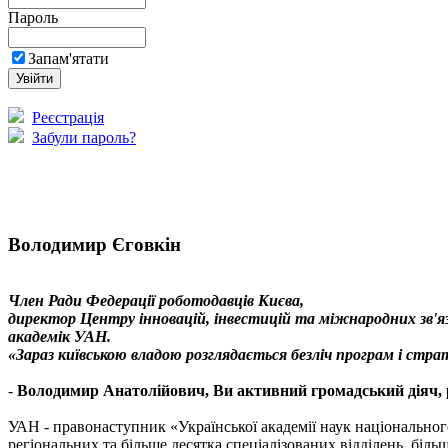
Пароль
Запам'ятати
Реєстрація
Забули пароль?
Володимир Єговкін
Член Ради Федерації роботодавців Києва,
директор Центру інновацій, інвестицій та міжнародних зв'яз
академік УАН.
«Зараз київською владою розглядається безліч програм і страт
-
Володимир Анатолійович, Ви активний громадський діяч, р
УАН - правонаступник «Української академії наук національного
регіональних та більше десятка спеціалізованих відділень, біл