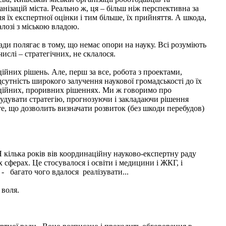
нізацій міста. Реально ж, ця – більш ніж перспективна за
їх експертної оцінки і тим більше, їх прийняття. А шкода,
лозі з міською владою.
ади полягає в тому, що немає опори на науку. Всі розуміють
ислі – стратегічних, не склалося.
ійних рішень. Але, перш за все, робота з проектами,
ідсутність широкого залучення наукової громадськості до їх
ваційних, проривних рішеннях. Ми ж говоримо про
. Будувати стратегію, прогнозуючи і закладаючи рішення
те, що дозволить визначати розвиток (без шкоди перебудов)
Я кілька років вів координаційну науково-експертну раду
х сферах. Це стосувалося і освіти і медицини і ЖКГ, і
 - багато чого вдалося реалізувати...
 воля.