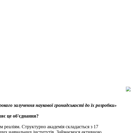
окого залучення наукової громадськості до їх розробки»
яє це об'єднання?
м реаліям. Структурно академія складається з 17
вищих навчальних інститутів. Займаємося активною