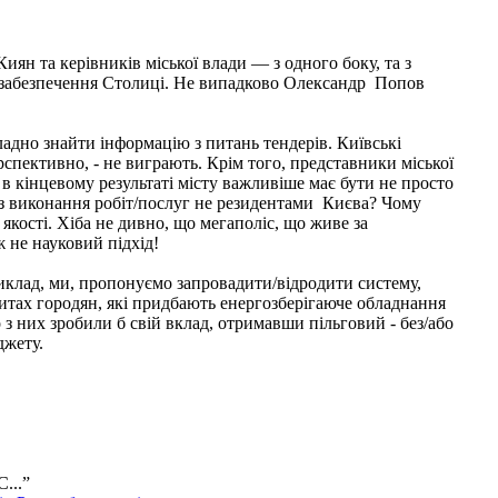
ян та керівників міської влади — з одного боку, та з
 забезпечення Столиці. Не випадково Олександр Попов
ладно знайти інформацію з питань тендерів. Київські
рспективно, - не виграють. Крім того, представники міської
 в кінцевому результаті місту важливіше має бути не просто
рез виконання робіт/послуг не резидентами Києва? Чому
 якості. Хіба не дивно, що мегаполіс, що живе за
 не науковий підхід!
риклад, ми, пропонуємо запровадити/відродити систему,
итах городян, які придбають енергозберігаюче обладнання
о з них зробили б свій вклад, отримавши пільговий - без/або
джету.
С...”