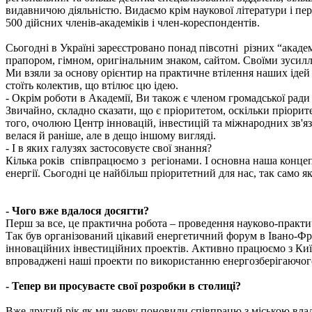
видавничою діяльністю. Видаємо крім наукової літератури і пері
500 дійсних членів-академіків і член-кореспондентів.
Сьогодні в Україні зареєстровано понад півсотні різних “акаде
прапором, гімном, оригінальним знаком, сайтом. Своїми зусилля
Ми взяли за основу орієнтир на практичне втілення наших ідей і 
стоїть колектив, що втілює цю ідею.
- Окрім роботи в Академії, Ви також є членом громадської рад
Звичайно, складно сказати, що є пріоритетом, оскільки пріоритет
того, очолюю Центр інновацій, інвестицій та міжнародних зв'язк
велася й раніше, але в дещо іншому вигляді.
- І в яких галузях застосовуєте свої знання?
Кілька років співпрацюємо з регіонами. І основна наша концеп
енергії. Сьогодні це найбільш пріоритетний для нас, так само як
- Чого вже вдалося досягти?
Перш за все, це практична робота – проведення науково-практи
Так був організований цікавий енергетичний форум в Івано-Фра
інноваційних інвестиційних проектів. Активно працюємо з Киї
впроваджені наші проекти по використанню енергозберігаючого
- Тепер ви просуваєте свої розробки в столиці?
Вже другий рік як ми знову поновили співпрацю з міською владо