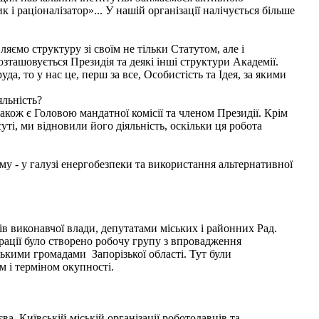
 і раціоналізатор»... У нашій організації налічується більше
яємо структуру зі своїм не тільки Статутом, але і
зташовується Президія та деякі інші структури Академії.
да, то у нас це, перш за все, Особистість та Ідея, за якими
яльність?
також є Головою мандатної комісії та членом Президії. Крім
ті, ми відновили його діяльність, оскільки ця робота
у - у галузі енергобезпеки та використання альтернативної
в виконавчої влади, депутатами міських і районних Рад.
рації було створено робочу групу з впровадження
ькими громадами Запорізької області. Тут були
 і терміном окупності.
а, Київській міській організації роботодавців та