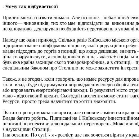
- Чому так відбувається?
Причин можна назвати чимало. Але основне – небажання/невмінн
іншого— чиновників, тих хто має відповідати за виконання д
неодноразово декларував необхідність перетворень в управлінсь
Наведу ще один приклад. Скільки разів Київською міською орган
підприємства не поінформовані про те, якої продукції потребує 
влади підходять до торгів з позиції, що якщо дешевше, значить 
ціна товару/послуги, а співвідношення ціна - якість + соціаль
будь-яка країна захищає свого товаровиробника, а в столиці, - п
спеціальним Законом про Столицю не може захистити інтереси то
Також, я не згоден, коли говорять, що немає ресурсу для впро
коли влада буде підтримувати впровадження енергозберігаючих
або впровадять енергозберігаючі заходи. В результаті місто отр
мало - відсотковий кредит. Сьогодні населення може стати ваг
Ресурси просто треба навчитися та хотіти знаходити.
"Багато про що можна говорити, але головне - зміни на краще в 
Влада багато робить,. Підписані на 1 Київському інвестиційн
непогані перспективи для подальших перетворень. Можливо від
з науковцями Столиці.
І на останне. По суті, - я - реаліст, але так хочеться вірити у к