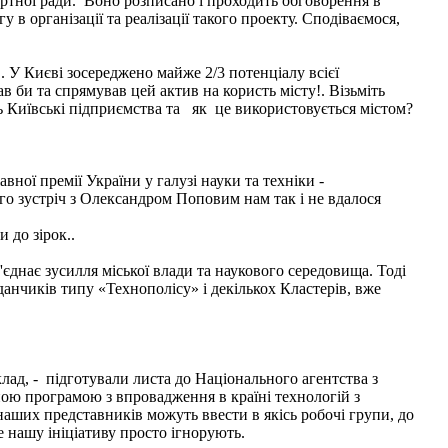
ертної ради. Воно розписано і проходить обговорення в
в організації та реалізації такого проекту. Сподіваємося,
.. У Києві зосереджено майже 2/3 потенціалу всієї
в би та спрямував цей актив на користь місту!. Візьміть
ь Київські підприємства та як це використовується містом?
ої премії України у галузі науки та техніки -
го зустріч з Олександром Поповим нам так і не вдалося
 до зірок..
єднає зусилля міської влади та наукового середовища. Тоді
анчиків типу «Технополісу» і декількох Кластерів, вже
клад, - підготували листа до Національного агентства з
ною програмою з впровадження в країні технологій з
наших представників можуть ввести в якісь робочі групи, до
е нашу ініціативу просто ігнорують.