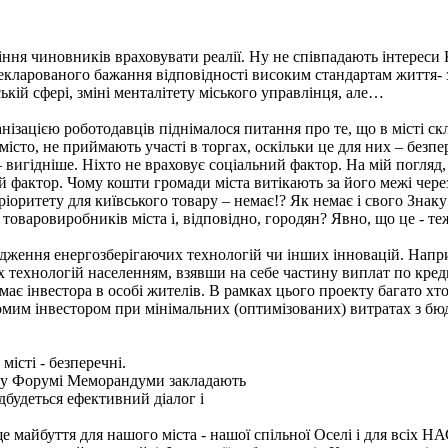
я чиновників враховувати реалії. Ну не співпадають інтереси Ки
екларованого бажання відповідності високим стандартам життя-
кій сфері, зміні менталітету міського управлінця, але…
ізацією роботодавців піднімалося питання про те, що в місті ск
місто, не приймають участі в торгах, оскільки це для них – безпе
– вигідніше. Ніхто не враховує соціальний фактор. На мій погляд,
ний фактор. Чому кошти громади міста витікають за його межі че
ріоритету для київського товару – немає!? Як немає і свого Знаку
варовиробників міста і, відповідно, городян? Явно, що це - теж
вадження енергозберігаючих технологій чи інших інновацій. Нап
 технологій населенням, взявши на себе частину виплат по кред
имає інвестора в особі жителів. В рамках цього проекту багато хт
омим інвестором при мінімальних (оптимізованих) витратах з бю
місті - безперечні.
ому Форумі Меморандуми закладають
будеться ефективний діалог і
раще майбуття для нашого міста - нашої спільної Оселі і для всіх НА