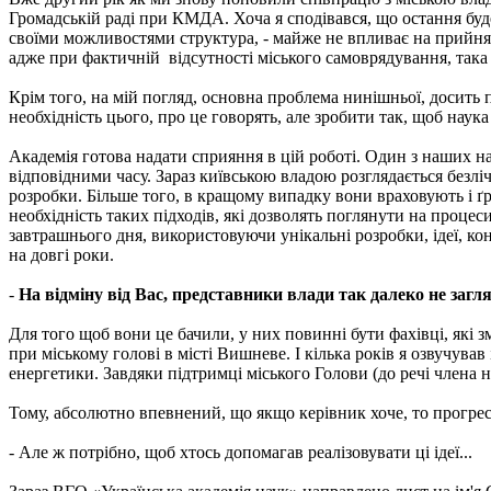
Громадській раді при КМДА. Хоча я сподівався, що остання буде
своїми можливостями структура, - майже не впливає на прийнятт
адже при фактичній відсутності міського самоврядування, така 
Крім того, на мій погляд, основна проблема нинішньої, досить 
необхідність цього, про це говорять, але зробити так, щоб наук
Академія готова надати сприяння в цій роботі. Один з наших нап
відповідними часу. Зараз київською владою розглядається безліч
розробки. Більше того, в кращому випадку вони враховують і 
необхідність таких підходів, які дозволять поглянути на процес
завтрашнього дня, використовуючи унікальні розробки, ідеї, ко
на довгі роки.
-
На відміну від Вас, представники влади так далеко не загл
Для того щоб вони це бачили, у них повинні бути фахівці, які 
при міському голові в місті Вишневе. І кілька років я озвучував
енергетики. Завдяки підтримці міського Голови (до речі члена н
Тому, абсолютно впевнений, що якщо керівник хоче, то прогреси
- Але ж потрібно, щоб хтось допомагав реалізовувати ці ідеї...