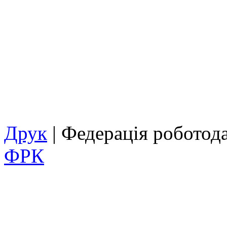
Друк
| Федерація роботод
ФРК