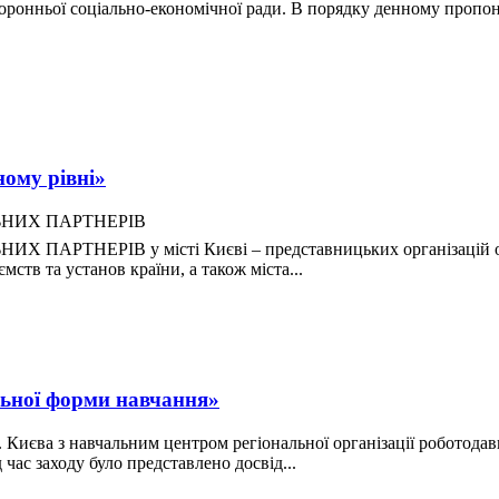
сторонньої соціально-економічної ради. В порядку денному пропо
ному рівні»
ІАЛЬНИХ ПАРТНЕРІВ
ЬНИХ ПАРТНЕРІВ у місті Києві – представницьких організацій о
ств та установ країни, а також міста...
ьної форми навчання»
м. Києва з навчальним центром регіональної організації роботод
час заходу було представлено досвід...