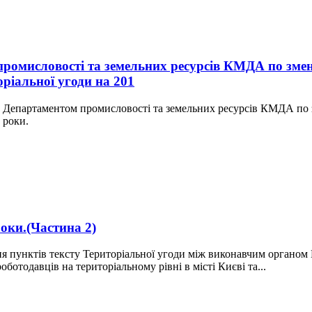
 промисловості та земельних ресурсів КМДА по зм
ріальної угоди на 201
ів з Департаментом промисловості та земельних ресурсів КМДА п
 роки.
оки.(Частина 2)
 пунктів тексту Територіальної угоди між виконавчим органом 
отодавців на територіальному рівні в місті Києві та...