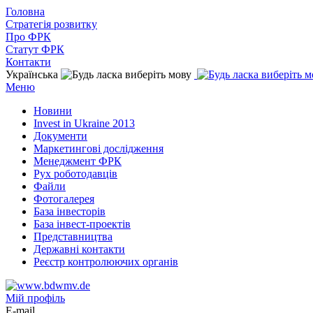
Головна
Стратегія розвитку
Про ФРК
Статут ФРК
Контакти
Українська
Меню
Новини
Invest in Ukraine 2013
Документи
Маркетингові дослідження
Менеджмент ФРК
Рух роботодавців
Файли
Фотогалерея
База інвесторів
База інвест-проектів
Представництва
Державні контакти
Реєстр контролюючих органів
Мій профіль
E-mail