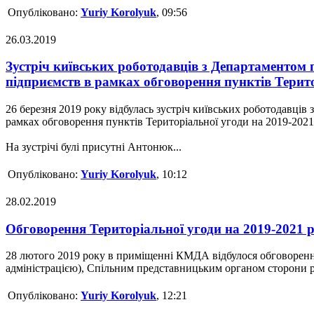
Опубліковано:
Yuriy Korolyuk
, 09:56
26.03.2019
Зустріч київських роботодавців з Департаментом
підприємств в рамках обговорення пунктів Терито
26 березня 2019 року відбулась зустріч київських роботодавц
рамках обговорення пунктів Територіальної угоди на 2019-2021
На зустрічі булі присутні Антонюк...
Опубліковано:
Yuriy Korolyuk
, 10:12
28.02.2019
Обговорення Територіальної угоди на 2019-2021 р
28 лютого 2019 року в приміщенні КМДА відбулося обговорення
адміністрацією), Спільним представницьким органом сторони роб
Опубліковано:
Yuriy Korolyuk
, 12:21