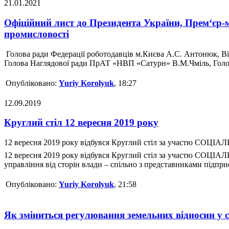
21.01.2021
Офіційний лист до Президента України, Прем‘єр-мі
промисловості
Голова ради Федерації роботодавців м.Києва А.С. Антонюк, Ві
Голова Наглядової ради ПрАТ «НВП «Сатурн» В.М.Чміль, Голов
Опубліковано:
Yuriy Korolyuk
, 18:27
12.09.2019
Круглий стіл 12 вересня 2019 року
12 вересня 2019 року відбувся Круглий стіл за участю СОЦІ
12 вересня 2019 року відбувся Круглий стіл за участю СОЦІА
управління від сторін влади – спільно з представниками підприєм
Опубліковано:
Yuriy Korolyuk
, 21:58
Як зміниться регулювання земельних відносин у 