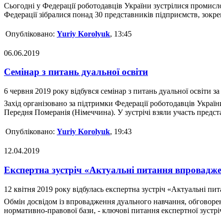
Сьогодні у Федерації роботодавців України зустрілися промисл
Федерації зібралися понад 30 представників підприємств, зокрем
Опубліковано:
Yuriy Korolyuk
, 13:45
06.06.2019
Семінар з питань дуальної освіти
6 червня 2019 року відбувся семінар з питань дуальної освіти з
Захід організовано за підтримки Федерації роботодавців Украї
Передня Померанія (Німеччина). У зустрічі взяли участь предста
Опубліковано:
Yuriy Korolyuk
, 19:43
12.04.2019
Експертна зустріч «Актуальні питання впровадже
12 квітня 2019 року відбулась експертна зустріч «Актуальні п
Обмін досвідом із впровадження дуального навчання, обговоре
нормативно-правової бази, - ключові питання експертної зустр