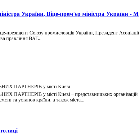
ністра України, Віце-прем'єр міністра України - М
це-президент Союзу промисловців України, Президент Асоціації
а правління ВАТ...
АЛЬНИХ ПАРТНЕРІВ у місті Києві
ЛЬНИХ ПАРТНЕРІВ у місті Києві – представницьких організацій 
ств та установ країни, а також міста...
столиці