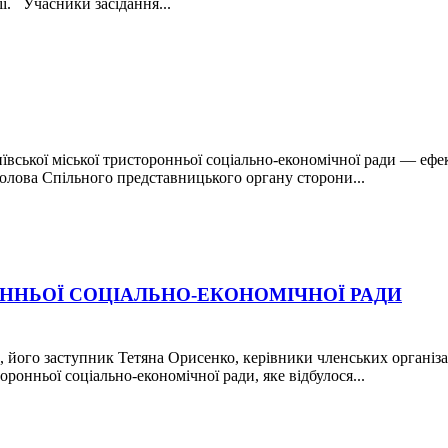
. Учасники засідання...
 Київської міської тристоронньої соціально-економічної ради — е
Голова Спільного представницького органу сторони...
ОННЬОЇ СОЦІАЛЬНО-ЕКОНОМІЧНОЇ РАДИ
 його заступник Тетяна Орисенко, керівники членських організа
оронньої соціально-економічної ради, яке відбулося...