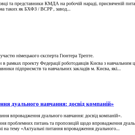
овці та представники КМДА на робочій нараді, присвяченій пита
а таких як БХФЗ / BCPP , завод...
а участю німецького єксперта Гюнтера Трепте.
ни в рамках проекту Федерації роботодавців Києва з навчальним ц
вники підприємств та навчальних закладів м. Києва, які...
ння дуального навчання: досвід компаній»
итання впровадження дуального навчання: досвід компаній».
ння проблемних питань та пропозицій щодо впровадження дуальн
ічі на тему «Актуальні питання впровадження дуального...