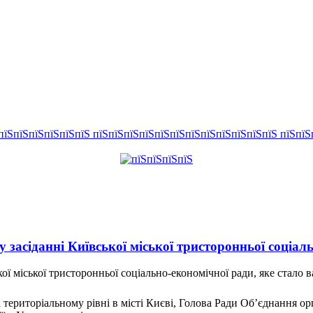
у засіданні Київської міської тристоронньої соціал
ької міської тристоронньої соціально-економічної ради, яке ста
територіальному рівні в місті Києві, Голова Ради Об’єднання ор