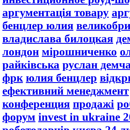
аргументація товару
арг
бенцлер юлия
великобр
владислава билоцкая
де
лондон
мірошниченко
о
райківська
руслан демч
фрк
юлия бенцлер
відкр
ефективний менеджмент
конференция
продажі
ро
форум
invest in ukraine 
роботодавців києва 24 л