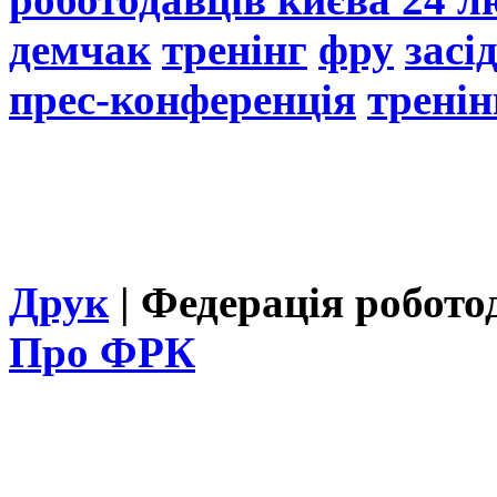
демчак
тренінг
фру
засі
прес-конференція
тренін
Друк
| Федерація робото
Про ФРК