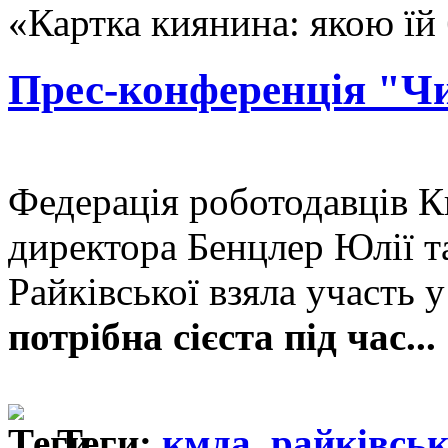
«Картка киянина: якою їй 
Прес-конференція "Чи
Федерація роботодавців Ки
директора Бенцлер Юлії т
Райківської взяла участь 
потрібна сієста під час...
Теги:
кмда
,
райківсь