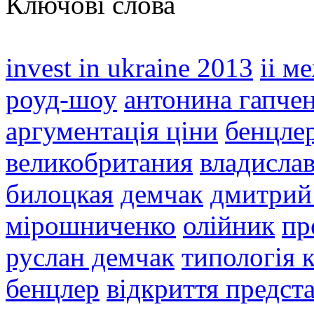
Ключові слова
invest in ukraine 2013
іі м
роуд-шоу
антонина гапче
аргументація ціни
бенцле
великобритания
владислав
билоцкая
демчак
дмитрий
мірошниченко
олійник
пр
руслан демчак
типологія к
бенцлер
відкриття предст