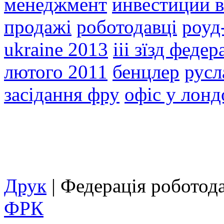
менеджмент
инвестиции в
продажі
роботодавці
роуд
ukraine 2013
ііі зїзд феде
лютого 2011
бенцлер
русл
засідання фру
офіс у лонд
Друк
| Федерація роботод
ФРК