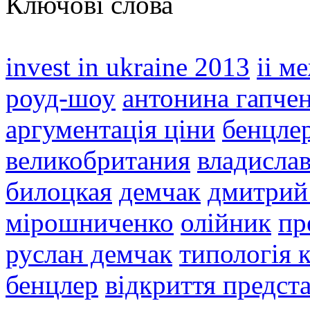
Ключові слова
invest in ukraine 2013
іі м
роуд-шоу
антонина гапче
аргументація ціни
бенцле
великобритания
владислав
билоцкая
демчак
дмитрий
мірошниченко
олійник
пр
руслан демчак
типологія к
бенцлер
відкриття предст