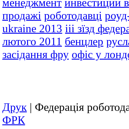
менеджмент
инвестиции в
продажі
роботодавці
роуд
ukraine 2013
ііі зїзд феде
лютого 2011
бенцлер
русл
засідання фру
офіс у лонд
Друк
| Федерація роботод
ФРК