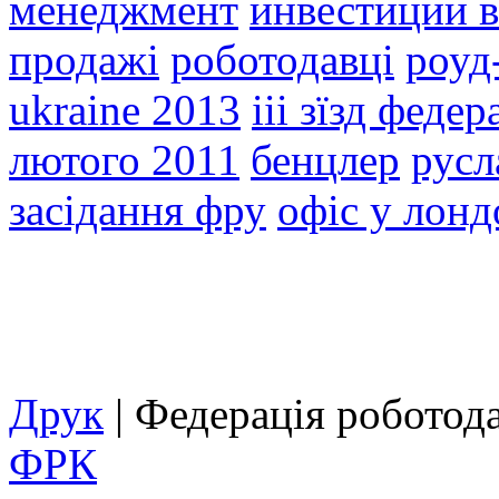
менеджмент
инвестиции в
продажі
роботодавці
роуд
ukraine 2013
ііі зїзд феде
лютого 2011
бенцлер
русл
засідання фру
офіс у лонд
Друк
| Федерація роботод
ФРК