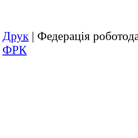
Друк
| Федерація роботод
ФРК