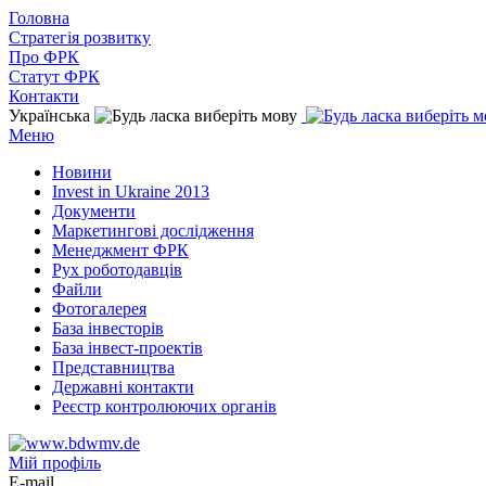
Головна
Стратегія розвитку
Про ФРК
Статут ФРК
Контакти
Українська
Меню
Новини
Invest in Ukraine 2013
Документи
Маркетингові дослідження
Менеджмент ФРК
Рух роботодавців
Файли
Фотогалерея
База інвесторів
База інвест-проектів
Представництва
Державні контакти
Реєстр контролюючих органів
Мій профіль
E-mail