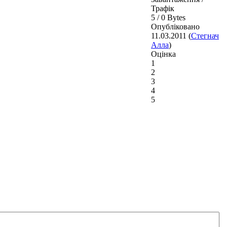
Трафік
5 / 0 Bytes
Опубліковано
11.03.2011 (
Стегнач
Алла
)
Оцінка
1
2
3
4
5