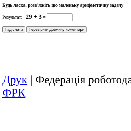
Будь ласка, розв'яжіть цю маленьку арифметичну задачу
29 + 3
Результат:
=
Друк
| Федерація роботод
ФРК