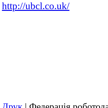
http://ubcl.co.uk/
Друк
| Федерація роботод