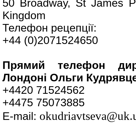
50 Broadway, St James P
Kingdom
Телефон рецепції:
+44 (0)2071524650
Прямий телефон дир
Лондоні Ольги Кудрявце
+4420 71524562
+4475 75073885
okudriavtseva@uk.
E-mail: