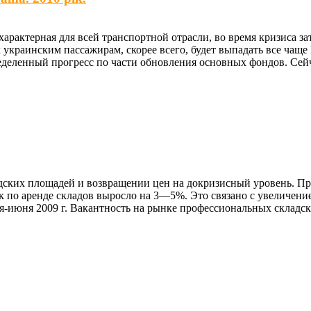
арактерная для всей транспортной отрасли, во время кризиса з
украинским пассажирам, скорее всего, будет выпадать все чаще 
еделенный прогресс по части обновления основных фондов. Сейч
дских площадей и возвращении цен на докризисный уровень. Пр
к по аренде складов выросло на 3—5%. Это связано с увеличени
аря-июня 2009 г. Вакантность на рынке профессиональных складс