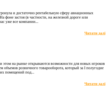
атронула и достаточно рентабельную сферу авиационных
На фоне застоя (в частности, на железной дороге или
ас уже все компании...
Читати далі
и этом на рынке открываются возможности для новых игроков
ем объемов розничного товарооборота, который за I полугодие
ких помещений под...
Читати далі