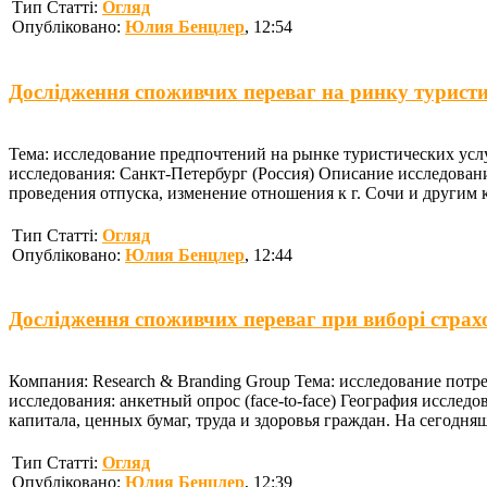
Тип Статті:
Огляд
Опубліковано:
Юлия Бенцлер
, 12:54
Дослідження споживчих переваг на ринку турист
Тема: исследование предпочтений на рынке туристических услу
исследования: Санкт-Петербург (Россия) Описание исследован
проведения отпуска, изменение отношения к г. Сочи и другим к
Тип Статті:
Огляд
Опубліковано:
Юлия Бенцлер
, 12:44
Дослідження споживчих переваг при виборі страхо
Компания: Research & Branding Group Тема: исследование пот
исследования: анкетный опрос (face-to-face) География иссле
капитала, ценных бумаг, труда и здоровья граждан. На сегодня
Тип Статті:
Огляд
Опубліковано:
Юлия Бенцлер
, 12:39