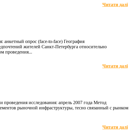
Читати далі
 анкетный опрос (face-to-face) География
редпочтений жителей Санкт-Петербурга относительно
ом проведения...
Читати далі
и проведения исследования: апрель 2007 года Метод
 элементов рыночной инфраструктуры, тесно связанный с рынком
Читати далі