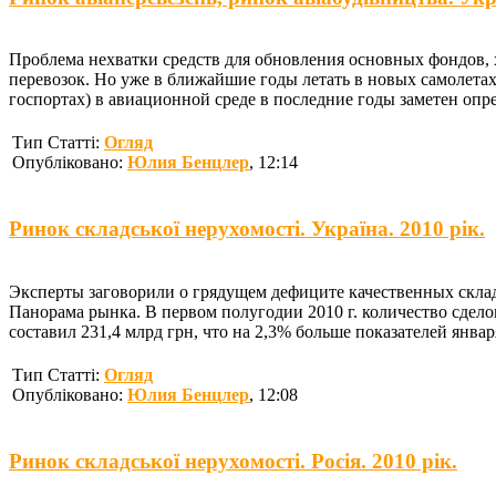
Проблема нехватки средств для обновления основных фондов, х
перевозок. Но уже в ближайшие годы летать в новых самолетах 
госпортах) в авиационной среде в последние годы заметен опр
Тип Статті:
Огляд
Опубліковано:
Юлия Бенцлер
, 12:14
Ринок складської нерухомості. Україна. 2010 рік.
Эксперты заговорили о грядущем дефиците качественных скла
Панорама рынка. В первом полугодии 2010 г. количество сдело
составил 231,4 млрд грн, что на 2,3% больше показателей янв
Тип Статті:
Огляд
Опубліковано:
Юлия Бенцлер
, 12:08
Ринок складської нерухомості. Росія. 2010 рік.