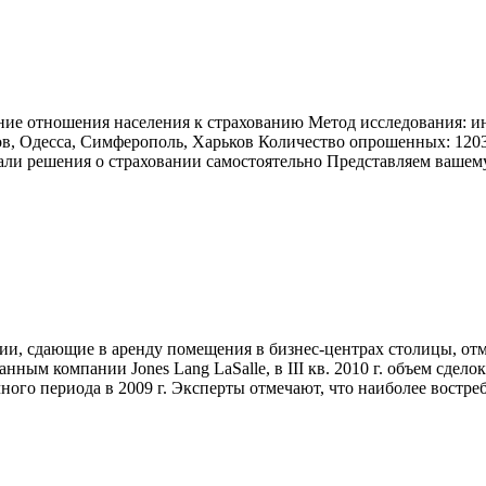
тношения населения к страхованию Метод исследования: ин
вов, Одесса, Симферополь, Харьков Количество опрошенных: 1
мали решения о страховании самостоятельно Представляем вашем
, сдающие в аренду помещения в бизнес-центрах столицы, отме
данным компании Jones Lang LaSalle, в III кв. 2010 г. объем сде
ого периода в 2009 г. Эксперты отмечают, что наиболее востре