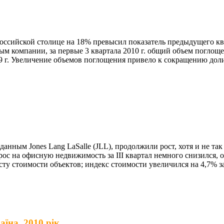
ссийской столице на 18% превысил показатель предыдущего кварт
 данным компании, за первые 3 квартала 2010 г. общий объем пог
09 г. Увеличение объемов поглощения привело к сокращению доли
анным Jones Lang LaSalle (JLL), продолжили рост, хотя и не так
ос на офисную недвижимость за III квартал немного снизился, 
 стоимости объектов; индекс стоимости увеличился на 4,7% за 
їна. 2010 рік.