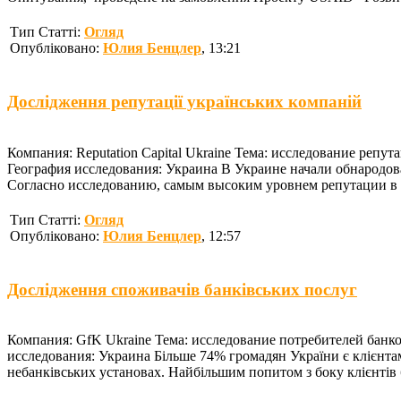
Тип Статті:
Огляд
Опубліковано:
Юлия Бенцлер
, 13:21
Дослідження репутації українських компаній
Компания: Reputation Capital Ukraine Тема: исследование реп
География исследования: Украина В Украине начали обнародов
Согласно исследованию, самым высоким уровнем репутации в 
Тип Статті:
Огляд
Опубліковано:
Юлия Бенцлер
, 12:57
Дослідження споживачів банківських послуг
Компания: GfK Ukraine Тема: исследование потребителей банко
исследования: Украина Більше 74% громадян України є клієнта
небанківських установах. Найбільшим попитом з боку клієнтів б