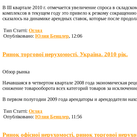
В III квартале 2010 г. отмечается увеличение спроса в склад
комплексов в текущем году это привело к резкому сокращению д
сказалось на динамике арендных ставок, которые после продолж
Тип Статті:
Огляд
Опубліковано:
Юлия Бенцлер
, 12:06
Ринок торгової нерухомості. Україна. 2010 рік.
Обзор рынка
Начавшаяся в четвертом квартале 2008 года экономическая рец
снижение товарооборота всех категорий товаров за исключени
В первом полугодии 2009 года арендаторы и арендодатели нахо
Тип Статті:
Огляд
Опубліковано:
Юлия Бенцлер
, 11:56
Ринок офісної нерухомості, ринок торгової нерухом