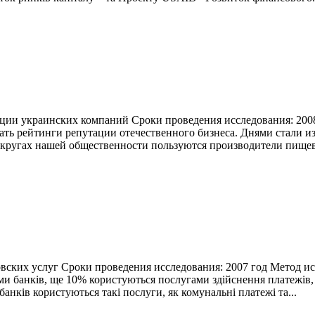
утации украинских компаний Сроки проведения исследования: 20
ать рейтинги репутации отечественного бизнеса. Днями стали 
кругах нашей общественности пользуются производители пищев
вских услуг Сроки проведения исследования: 2007 год Метод исс
ми банків, ще 10% користуються послугами здійснення платежів,
анків користуються такі послуги, як комунальні платежі та...