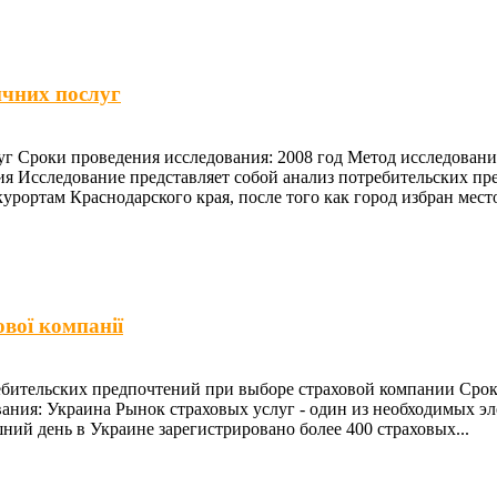
ичних послуг
г Сроки проведения исследования: 2008 год Метод исследования:
ия Исследование представляет собой анализ потребительских п
урортам Краснодарского края, после того как город избран мест
вої компанії
ребительских предпочтений при выборе страховой компании Срок
дования: Украина Рынок страховых услуг - один из необходимых
шний день в Украине зарегистрировано более 400 страховых...