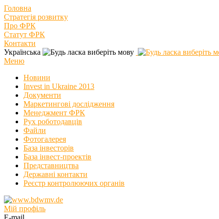
Головна
Стратегія розвитку
Про ФРК
Статут ФРК
Контакти
Українська
Меню
Новини
Invest in Ukraine 2013
Документи
Маркетингові дослідження
Менеджмент ФРК
Рух роботодавців
Файли
Фотогалерея
База інвесторів
База інвест-проектів
Представництва
Державні контакти
Реєстр контролюючих органів
Мій профіль
E-mail