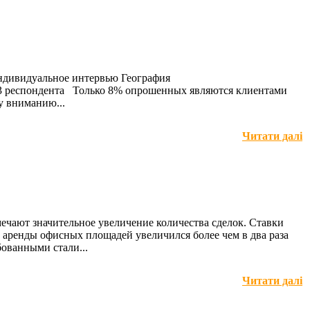
дивидуальное интервью География
203 респондента Только 8% опрошенных являются клиентами
у вниманию...
Читати далі
чают значительное увеличение количества сделок. Ставки
лок аренды офисных площадей увеличился более чем в два раза
бованными стали...
Читати далі