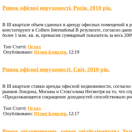
Ринок офісної нерухомості. Росія. 2010 рік.
В III квартале объем сданных в аренду офисных помещений в ро
констатируют в Colliers International В результате, согласно
более 1 млн. кв. м, превысив суммарный показатель за весь 20
Тип Статті:
Огляд
Опубліковано:
Юлия Бенцлер
, 12:19
Ринок офісної нерухомості. Світ. 2010 рік.
В III квартале ставки аренды офисной недвижимости, согласно д
рынков Лондона, Москвы и Стокгольма Несмотря на то, что спр
«Продолжающееся сокращение доходностей способствовало росту
Тип Статті:
Огляд
Опубліковано:
Юлия Бенцлер
, 12:17
Ринок авіаперевезень, ринок авіабудівництва. Укра