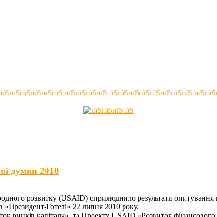
ної думки 2010
родного розвитку (USAID) оприлюднило результати опитування н
 в «Президент-Готелі» 22 липня 2010 року.
ок ринків капіталу» та Проекту USAID «Розвиток фінансового.