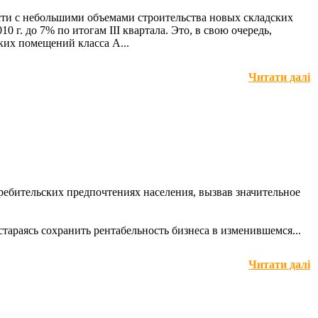
ности с небольшими объемами строительства новых складских
г. до 7% по итогам III квартала. Это, в свою очередь,
ких помещений класса А...
Читати далі
требительских предпочтениях населения, вызвав значительное
тараясь сохранить рентабельность бизнеса в изменившемся...
Читати далі