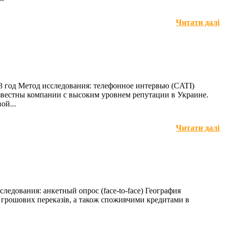
Читати далі
08 год Метод исследования: телефонное интервью (CATI)
известны компании с высоким уровнем репутации в Украине.
ой...
Читати далі
ледования: анкетный опрос (face-to-face) География
 грошових переказів, а також споживчими кредитами в