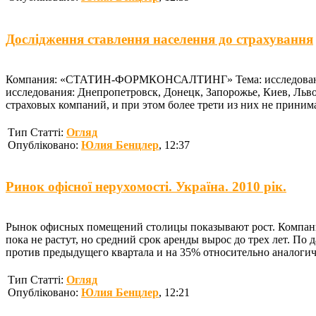
Дослідження ставлення населення до страхування
Компания: «СТАТИН-ФОРМКОНСАЛТИНГ» Тема: исследование о
исследования: Днепропетровск, Донецк, Запорожье, Киев, Ль
страховых компаний, и при этом более трети из них не прини
Тип Статті:
Огляд
Опубліковано:
Юлия Бенцлер
, 12:37
Ринок офісної нерухомості. Україна. 2010 рік.
Рынок офисных помещений столицы показывают рост. Компании
пока не растут, но средний срок аренды вырос до трех лет. По 
против предыдущего квартала и на 35% относительно аналогичн
Тип Статті:
Огляд
Опубліковано:
Юлия Бенцлер
, 12:21