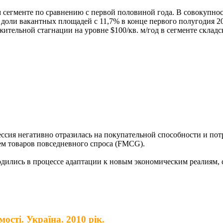
ском сегменте по сравнению с первой половиной года. В совокуп
оли вакантных площадей с 11,7% в конце первого полугодия 2010 
ительной стагнации на уровне $100/кв. м/год в сегменте складс
ессия негативно отразилась на покупательной способности и по
ем товаров повседневного спроса (FMCG).
дились в процессе адаптации к новым экономическим реалиям, с
ості. Україна. 2010 рік.