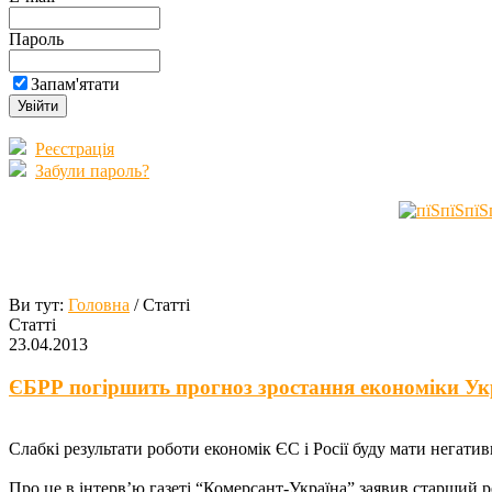
Пароль
Запам'ятати
Реєстрація
Забули пароль?
Ви тут:
Головна
/ Статті
Статті
23.04.2013
ЄБРР погіршить прогноз зростання економіки Ук
Слабкі результати роботи економік ЄС і Росії буду мати негативн
Про це в інтерв’ю газеті “Комерсант-Україна” заявив старший