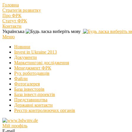
Головна
Стратегія розвитку
Про ФРК
Статут ФРК
Контакти
Українська
Меню
Новини
Invest in Ukraine 2013
Документи
Маркетингові дослідження
Менеджмент ФРК
Рух роботодавців
Файли
Фотогалерея
База інвесторів
База інвест-проектів
Представництва
Державні контакти
Реєстр контролюючих органів
Мій профіль
E-mail