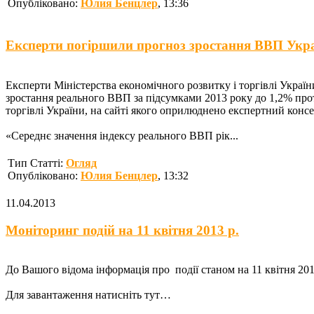
Опубліковано:
Юлия Бенцлер
, 13:36
Експерти погіршили прогноз зростання ВВП Укра
Експерти Міністерства економічного розвитку і торгівлі Україн
зростання реального ВВП за підсумками 2013 року до 1,2% прот
торгівлі України, на сайті якого оприлюднено експертний конс
«Середнє значення індексу реального ВВП рік...
Тип Статті:
Огляд
Опубліковано:
Юлия Бенцлер
, 13:32
11.04.2013
Моніторинг подій на 11 квітня 2013 р.
До Вашого відома інформація про події станом на 11 квітня 2013
Для завантаження натисніть тут…