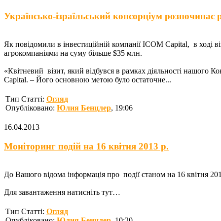
Українсько-ізраїльський консорціум розпочинає р
Як повідомили в інвестиційній компанії ICOM Capital, в ході ві
агрокомпаніями на суму більше $35 млн.
«Квітневий візит, який відбувся в рамках діяльності нашого К
Capital. – Його основною метою було остаточне...
Тип Статті:
Огляд
Опубліковано:
Юлия Бенцлер
, 19:06
16.04.2013
Моніторинг подій на 16 квітня 2013 р.
До Вашого відома інформація про події станом на 16 квітня 2013
Для завантаження натисніть тут…
Тип Статті:
Огляд
Опубліковано:
Юлия Бенцлер
, 10:20