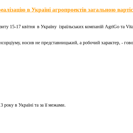
еалізацію в Україні агропроектів загальною варті
зиту 15-17 квітня в Україну ізраїльських компаній AgriGo та Vit
онсорціуму, носив не представницький, а робочий характер, - г
 року в Україні та за її межами.