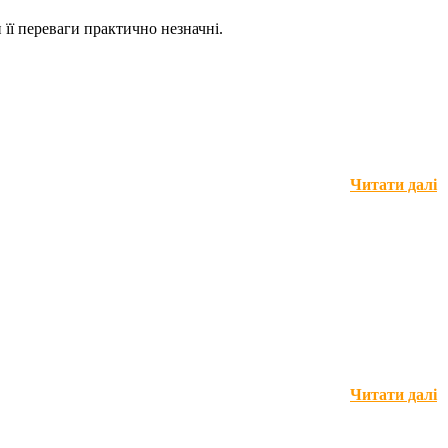
її переваги практично незначні.
Читати далі
Читати далі