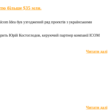
стю більше $35 млн.
alcom Idea був узгоджений ряд проектів з українськими
оворить Юрій Костоглодов, керуючий партнер компанії ICOM
Читати далі
Читати далі