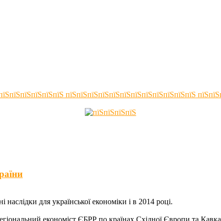
раїни
і наслідки для української економіки і в 2014 році.
 регіональний економіст ЄБРР по країнах Східної Європи та Кав