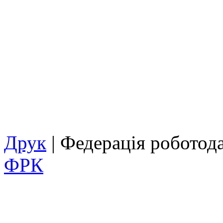
Друк
| Федерація роботод
ФРК