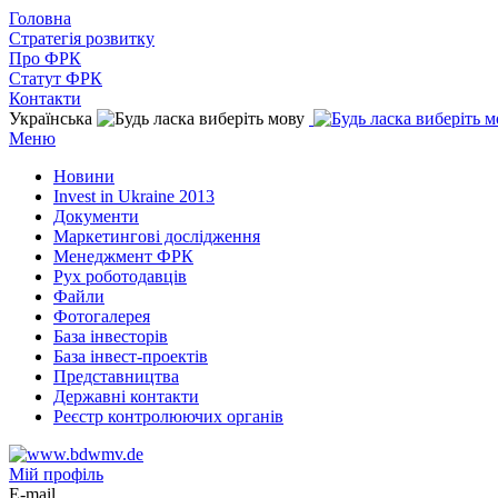
Головна
Стратегія розвитку
Про ФРК
Статут ФРК
Контакти
Українська
Меню
Новини
Invest in Ukraine 2013
Документи
Маркетингові дослідження
Менеджмент ФРК
Рух роботодавців
Файли
Фотогалерея
База інвесторів
База інвест-проектів
Представництва
Державні контакти
Реєстр контролюючих органів
Мій профіль
E-mail