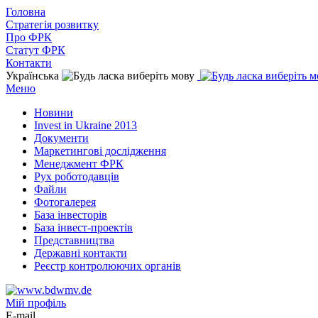
Головна
Стратегія розвитку
Про ФРК
Статут ФРК
Контакти
Українська
Меню
Новини
Invest in Ukraine 2013
Документи
Маркетингові дослідження
Менеджмент ФРК
Рух роботодавців
Файли
Фотогалерея
База інвесторів
База інвест-проектів
Представництва
Державні контакти
Реєстр контролюючих органів
Мій профіль
E-mail