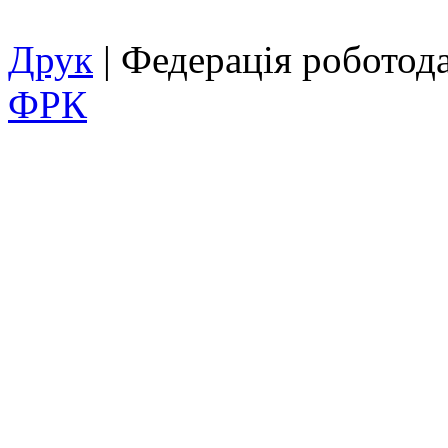
Друк
| Федерація роботод
ФРК