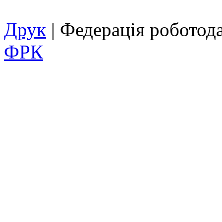
Друк
| Федерація роботод
ФРК