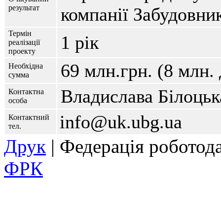
результат
компанії Забудовни
Термін
1 рік
реалізації
проекту
69 млн.грн. (8 млн. 
Необхідна
сумма
Владислава Білоцьк
Контактна
особа
info@uk.ubg.ua
Контактний
тел.
Друк
| Федерація роботод
ФРК