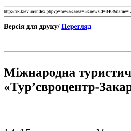
http://frk.kiev.ua/index.php?p=news&area=1&newsid=846&name=-
Версія для друку/
Перегляд
Міжнародна туристич
«Тур’євроцентр-Закар