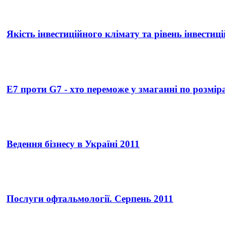
Якість інвестиційного клімату та рівень інвестиці
E7 проти G7 - хто переможе у змаганні по розмір
Ведення бізнесу в Україні 2011
Послуги офтальмології. Серпень 2011