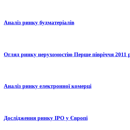
Аналіз ринку будматеріалів
Огляд ринку нерухомостію Перше півріччя 2011 
Аналіз ринку електронної комерці
Дослідження ринку IPO у Європі