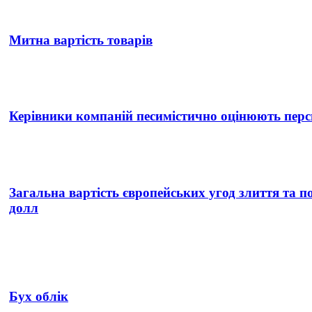
Митна вартість товарів
Керівники компаній песимістично оцінюють персп
Загальна вартість європейських угод злиття та 
долл
Бух облік