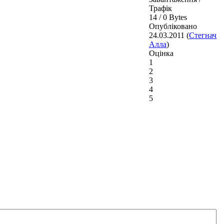
Трафік
14 / 0 Bytes
Опубліковано
24.03.2011 (
Стегнач
Алла
)
Оцінка
1
2
3
4
5