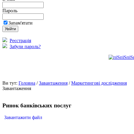
Пароль
Запам'ятати
Реєстрація
Забули пароль?
Ви тут:
Головна
/
Завантаження
/
Маркетингові дослідження
Завантаження
Ринок банківських послуг
Завантажити файл