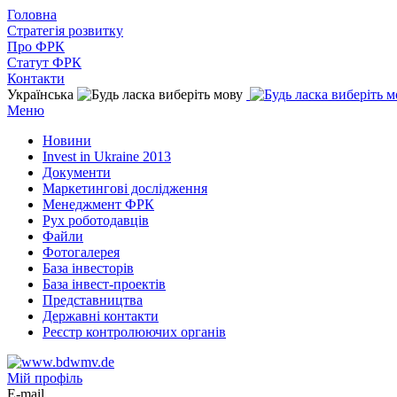
Головна
Стратегія розвитку
Про ФРК
Статут ФРК
Контакти
Українська
Меню
Новини
Invest in Ukraine 2013
Документи
Маркетингові дослідження
Менеджмент ФРК
Рух роботодавців
Файли
Фотогалерея
База інвесторів
База інвест-проектів
Представництва
Державні контакти
Реєстр контролюючих органів
Мій профіль
E-mail